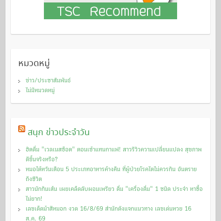
หมวดหมู่
ข่าว/ประชาสัมพันธ์
ไม่มีหมวดหมู่
สนุก ข่าวประจำวัน
ฮิตดื่ม "เวลเนสช็อต" ตอนเช้าแทนกาแฟ! สาวรีวิวความเปลี่ยนแปลง สุขภาพ
ดีขึ้นจริงหรือ?
หมอไต้หวันเตือน 5 ประเภทอาหารค้างคืน ที่ผู้ป่วยโรคไตไม่ควรกิน อันตราย
ถึงชีวิต
สาวนักกินเส้น เผยเคล็ดลับผอมเพรียว ดื่ม "เครื่องดื่ม" 1 ชนิด ประจำ หาซื้อ
ไม่ยาก!
เลขเด็ดม้าสีหมอก งวด 16/8/69 สำนักดังแจกแนวทาง เลขเด่นหวย 16
ส.ค. 69