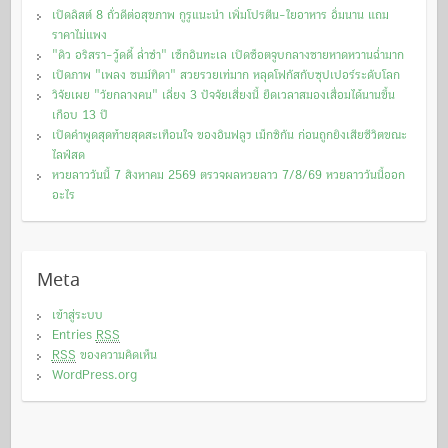
เปิดลิสต์ 8 ถั่วดีต่อสุขภาพ กูรูแนะนำ เพิ่มโปรตีน-ใยอาหาร อิ่มนาน แถม
ราคาไม่แพง
"ดิว อริสรา-วู้ดดี้ ล่ำซำ" เช็กอินทะเล เปิดช็อตจูบกลางชายหาดหวานฉ่ำมาก
เปิดภาพ "เพลง ชนม์ทิดา" สวยรวยเท่มาก หลุดโฟกัสกับซุปเปอร์ระดับโลก
วิจัยเผย "วัยกลางคน" เลี่ยง 3 ปัจจัยเสี่ยงนี้ ยืดเวลาสมองเสื่อมได้นานขึ้น
เกือบ 13 ปี
เปิดคำพูดสุดท้ายสุดสะเทือนใจ ของอินฟลูฯ เม็กซิกัน ก่อนถูกยิงเสียชีวิตขณะ
ไลฟ์สด
หวยลาววันนี้ 7 สิงหาคม 2569 ตรวจผลหวยลาว 7/8/69 หวยลาววันนี้ออก
อะไร
Meta
เข้าสู่ระบบ
Entries
RSS
RSS
ของความคิดเห็น
WordPress.org