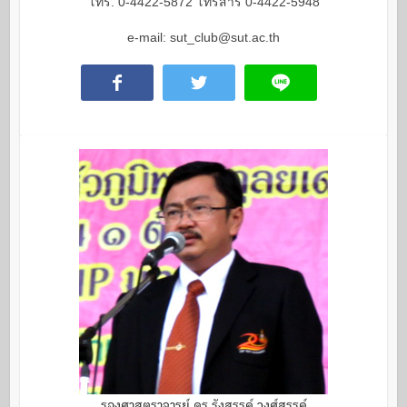
โทร. 0-4422-5872 โทรสาร 0-4422-5948
e-mail: sut_club@sut.ac.th
รองศาสตราจารย์ ดร.รังสรรค์ วงศ์สรรค์